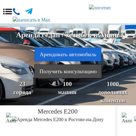
Аренда седан / хетчбек в Анапе
Арендовать автомобиль
Получить консультацию
23
100
1000
города
машин
довольных
клиентов
Mercedes E200