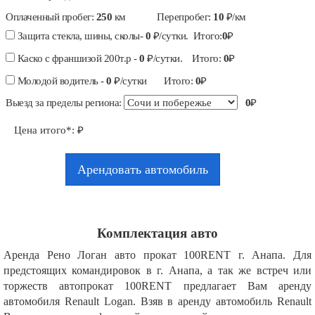
Оплаченный пробег:
250
км
Перепробег:
10
₽/км
Защита стекла, шины, сколы-
0
₽/сутки. Итого:
0
₽
Каско с франшизой 200т.р -
0
₽/сутки. Итого:
0
₽
Молодой водитель -
0
₽/сутки Итого:
0
₽
Выезд за пределы региона:
0
₽
Цена итого*:
₽
Арендовать автомобиль
Комплектация авто
Аренда Рено Логан авто прокат 100RENT г. Анапа. Для
предстоящих командировок в г. Анапа, а так же встреч или
торжеств автопрокат 100RENT предлагает Вам аренду
автомобиля Renault Logan. Взяв в аренду автомобиль Renault