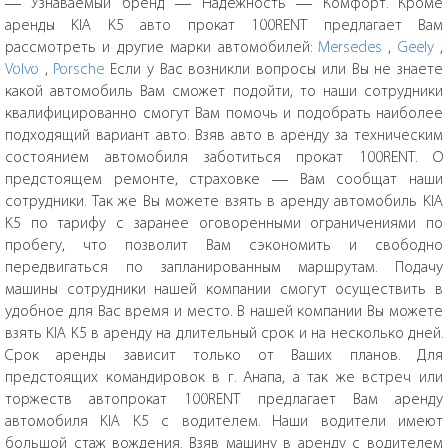
— Узнаваемый бренд — Надежность — Комфорт. Кроме
аренды KIA K5 авто прокат 100RENT предлагает Вам
рассмотреть и другие марки автомобилей:
Mersedes
,
Geely
,
Volvo
,
Porsche
Если у Вас возникли вопросы или Вы не знаете
какой автомобиль Вам сможет подойти, то наши сотрудники
квалифицированно смогут Вам помочь и подобрать наиболее
подходящий вариант авто. Взяв авто в аренду за техническим
состоянием автомобиля заботиться прокат 100RENT. О
предстоящем ремонте, страховке — Вам сообщат наши
сотрудники. Так же Вы можете взять в аренду автомобиль KIA
K5 по тарифу с заранее оговоренными ограничениями по
пробегу, что позволит Вам сэкономить и свободно
передвигаться по запланированным маршрутам. Подачу
машины сотрудники нашей компании смогут осуществить в
удобное для Вас время и место. В нашей компании Вы можете
взять KIA K5 в аренду на длительный срок и на несколько дней.
Срок аренды зависит только от Ваших планов. Для
предстоящих командировок в г. Анапа, а так же встреч или
торжеств автопрокат 100RENT предлагает Вам аренду
автомобиля KIA K5 с водителем. Наши водители имеют
большой стаж вождения. Взяв машину в аренду с водителем