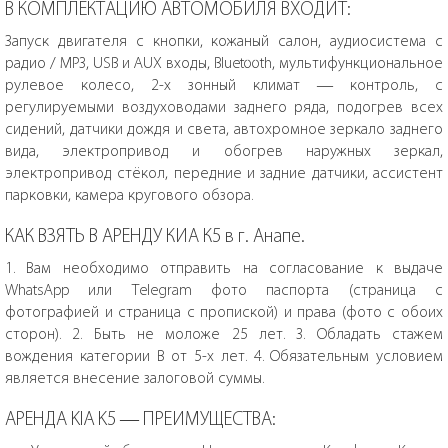
В КОМПЛЕКТАЦИЮ АВТОМОБИЛЯ ВХОДИТ:
Запуск двигателя с кнопки, кожаный салон, аудиосистема с
радио / MP3, USB и AUX входы, Bluetooth, мультифункциональное
рулевое колесо, 2-х зонный климат — контроль, с
регулируемыми воздуховодами заднего ряда, подогрев всех
сидений, датчики дождя и света, автохромное зеркало заднего
вида, электропривод и обогрев наружных зеркал,
электропривод стёкол, передние и задние датчики, ассистент
парковки, камера кругового обзора.
КАК ВЗЯТЬ В АРЕНДУ КИА К5 в г. Анапе.
1. Вам необходимо отправить на согласование к выдаче
WhatsApp или Telegram фото паспорта (страница с
фотографией и страница с пропиской) и права (фото с обоих
сторон). 2. Быть не моложе 25 лет. 3. Обладать стажем
вождения категории В от 5-х лет. 4. Обязательным условием
является внесение залоговой суммы.
АРЕНДА KIA K5 — ПРЕИМУЩЕСТВА: