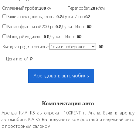
Оплаченный пробег:
200
км
Перепробег:
28
₽/км
Защита стекла, шины, сколы-
0
₽/сутки. Итого:
0
₽
Каско с франшизой 200т.р -
0
₽/сутки. Итого:
0
₽
Молодой водитель -
0
₽/сутки Итого:
0
₽
Выезд за пределы региона:
0
₽
Цена итого*:
₽
Арендовать автомобиль
Комплектация авто
Аренда КИА К5 автопрокат 100RENT г. Анапа. Взяв в аренду
автомобиль KIA K5 Вы получаете комфортный и надежный авто
с просторным салоном.