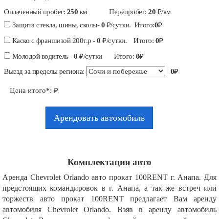
Оплаченный пробег:
250
км
Перепробег:
20
₽/км
Защита стекла, шины, сколы-
0
₽/сутки. Итого:
0
₽
Каско с франшизой 200т.р -
0
₽/сутки. Итого:
0
₽
Молодой водитель -
0
₽/сутки Итого:
0
₽
Выезд за пределы региона:
0
₽
Цена итого*:
₽
Арендовать автомобиль
Комплектация авто
Аренда Chevrolet Orlando авто прокат 100RENT г. Анапа. Для
предстоящих командировок в г. Анапа, а так же встреч или
торжеств авто прокат 100RENT предлагает Вам аренду
автомобиля Chevrolet Orlando. Взяв в аренду автомобиль