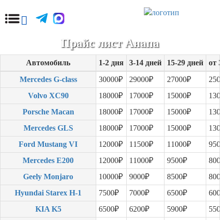
Прайс лист Анапа
Автомобиль
1-2 дня
3-14 дней
15-29 дней
от 
Mercedes G-class
30000₽
29000₽
27000₽
25
Volvo XC90
18000₽
17000₽
15000₽
13
Porsche Macan
18000₽
17000₽
15000₽
13
Mercedes GLS
18000₽
17000₽
15000₽
13
Ford Mustang VI
12000₽
11500₽
11000₽
95
Mercedes E200
12000₽
11000₽
9500₽
80
Geely Monjaro
10000₽
9000₽
8500₽
80
Hyundai Starex H-1
7500₽
7000₽
6500₽
60
KIA K5
6500₽
6200₽
5900₽
55