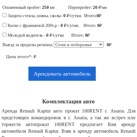
Оплаченный пробег:
250
км
Перепробег:
20
₽/км
Защита стекла, шины, сколы-
0
₽/сутки. Итого:
0
₽
Каско с франшизой 200т.р -
0
₽/сутки. Итого:
0
₽
Молодой водитель -
0
₽/сутки Итого:
0
₽
Выезд за пределы региона:
0
₽
Цена итого*:
₽
Арендовать автомобиль
Комплектация авто
Аренда Renault Kaptur авто прокат 100RENT г. Анапа. Для
предстоящих командировок в г. Анапа, а так же встреч или
торжеств автопрокат 100RENT предлагает Вам аренду
автомобиля Renault Kaptur. Взяв в аренду автомобиль Renault