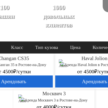
100
1000
ашин
довольных
клиентов
Класс
Тип кузова
Цена
Количе
Changan CS35
Haval Jolion
т 4500₽/сутки
от 4500₽/сут
Арендовать
Арендовать
Москвич 3
от 4000₽/сутки