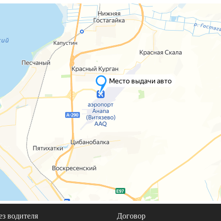
ез водителя
Договор