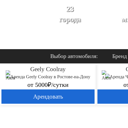
23
города
м
Выбор автомобиля:
Бренд
Geely Coolray
от 5000₽/сутки
о
Арендовать